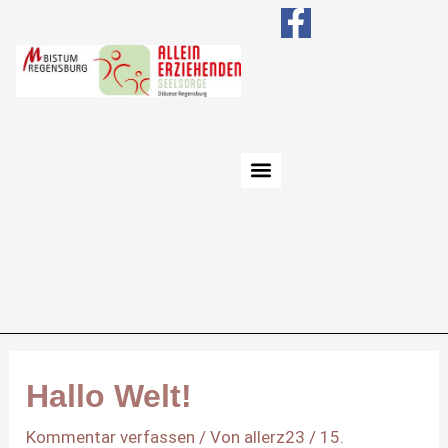
Zum
Post
F
Inhalt
navigation
a
springen
c
e
b
o
o
k
-
f
Hallo Welt!
Kommentar verfassen
/ Von
allerz23
/
15.